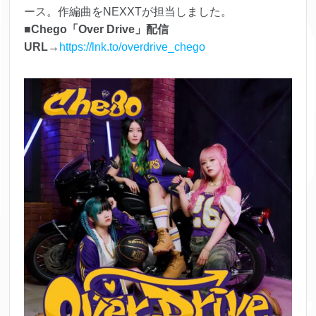
ース。作編曲をNEXXTが担当しました。
■
Chego「Over Drive」配信
URL
→
https://lnk.to/overdrive_chego