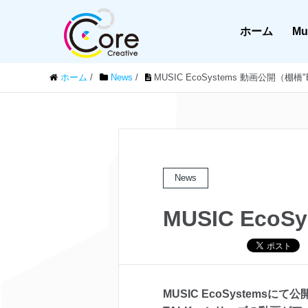
ホーム
Mu
ホーム
/
News
/
MUSIC EcoSystems 動画公開（棚
News
MUSIC Eco
MUSIC EcoSystem