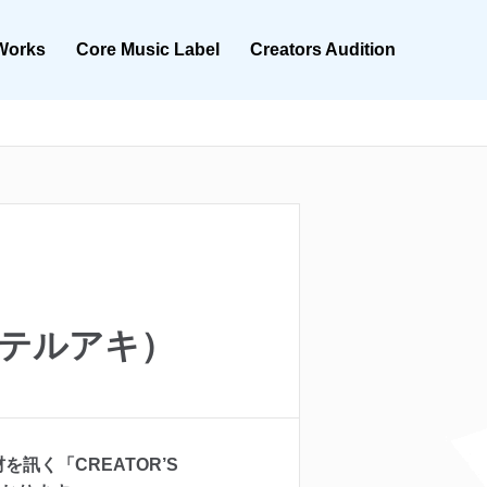
Works
Core Music Label
Creators Audition
Y”テルアキ）
を訊く「CREATOR’S