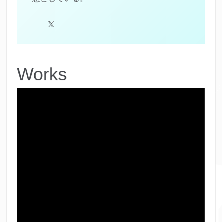
X
Works