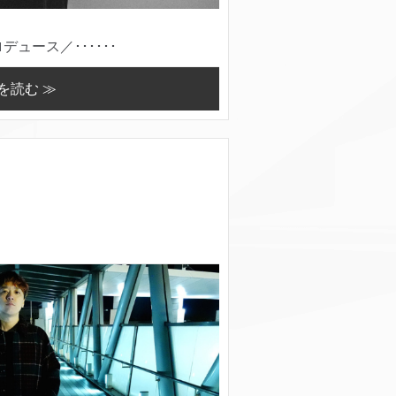
ュース／･･････
を読む ≫