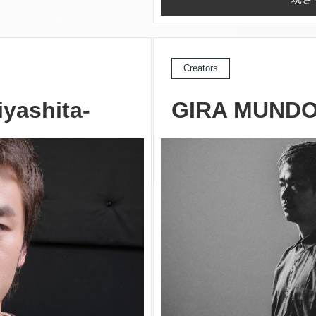
Creators
yashita-
GIRA MUND