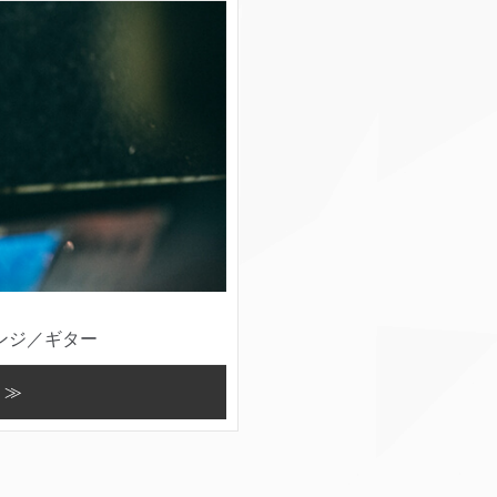
ンジ／ギター
 ≫