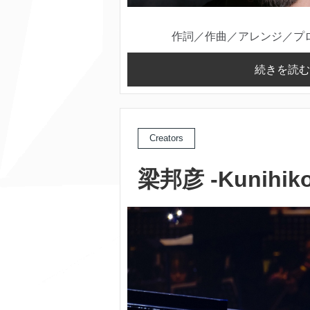
作詞／作曲／アレンジ／プロデ
続きを読む
Creators
梁邦彦 -Kunihiko