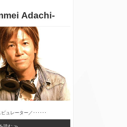
ei Adachi-
ュレーター／･･････
を読む ≫