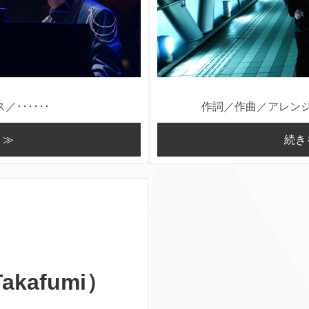
･･････
作詞／作曲／アレンジ／
 ≫
続き
Takafumi）