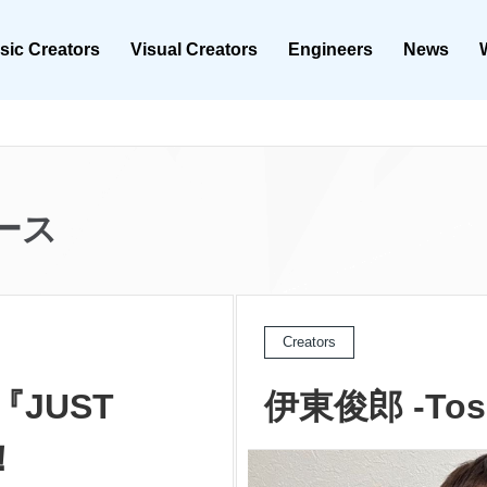
sic Creators
Visual Creators
Engineers
News
ース
Creators
JUST
伊東俊郎 -Toshi
！