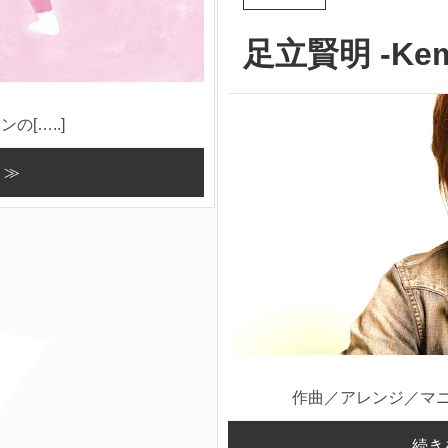
足立賢明 -Kemm
[…..]
 ≫
作曲／アレンジ／マニピ
続き