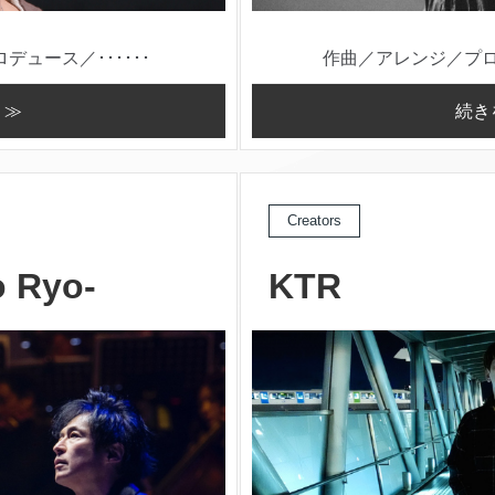
ュース／･･････
作曲／アレンジ／プロデ
 ≫
続き
Creators
 Ryo-
KTR