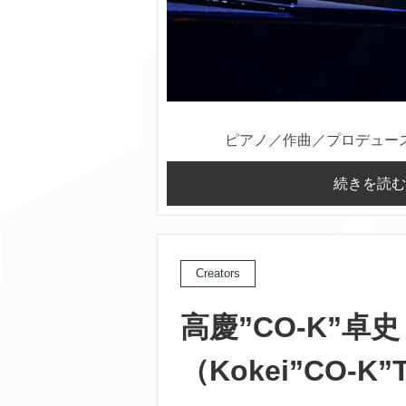
ピアノ／作曲／プロデュース／
続きを読む
Creators
高慶”CO-K”卓史
（Kokei”CO-K”