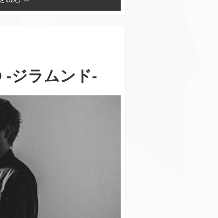
O -ジラムンド-