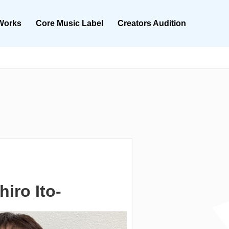
Works
Core Music Label
Creators Audition
ro Ito-